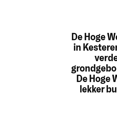
De Hoge We
in Kestere
verde
grondgebon
De Hoge W
lekker bu