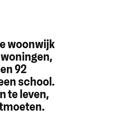
we woonwijk
3 woningen,
 en 92
een school.
 te leven,
ontmoeten.